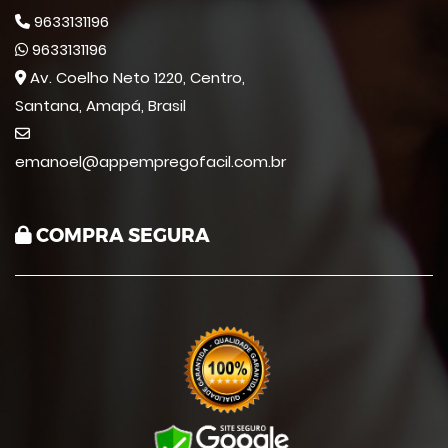
9633131196
9633131196
Av. Coelho Neto 1220, Centro,
Santana, Amapá, Brasil
emanoel@appempregofacil.com.br
COMPRA SEGURA