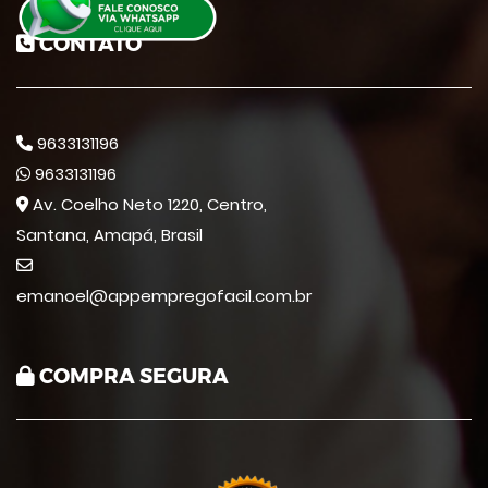
CONTATO
9633131196
9633131196
Av. Coelho Neto 1220, Centro,
Santana, Amapá, Brasil
emanoel@appempregofacil.com.br
COMPRA SEGURA