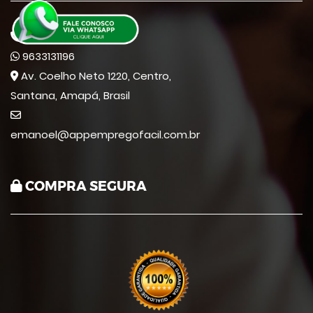
9633131196
9633131196
Av. Coelho Neto 1220, Centro,
Santana, Amapá, Brasil
emanoel@appempregofacil.com.br
COMPRA SEGURA