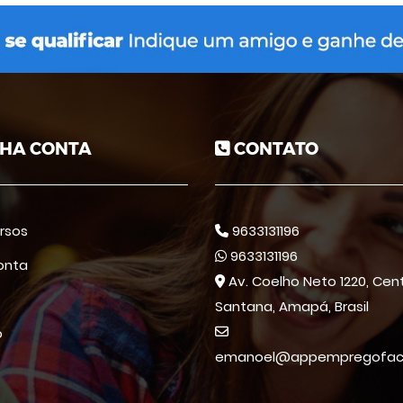
HA CONTA
CONTATO
rsos
9633131196
9633131196
onta
Av. Coelho Neto 1220, Cent
Santana, Amapá, Brasil
o
emanoel@appempregofacil