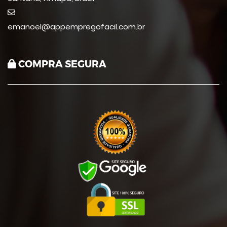
emanoel@appempregofacil.com.br
COMPRA SEGURA