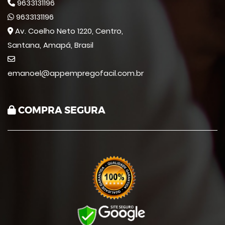
9633131196
9633131196
Av. Coelho Neto 1220, Centro,
Santana, Amapá, Brasil
emanoel@appempregofacil.com.br
COMPRA SEGURA