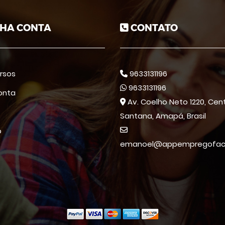
HA CONTA
CONTATO
rsos
9633131196
9633131196
onta
Av. Coelho Neto 1220, Cent
Santana, Amapá, Brasil
o
emanoel@appempregofacil