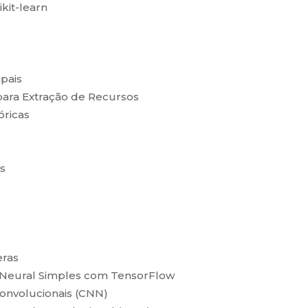
kit-learn
pais
ara Extração de Recursos
óricas
s
eras
Neural Simples com TensorFlow
onvolucionais (CNN)