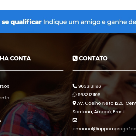
HA CONTA
CONTATO
rsos
9633131196
9633131196
onta
Av. Coelho Neto 1220, Cent
Santana, Amapá, Brasil
o
emanoel@appempregofacil