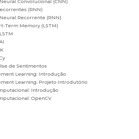
eural Convolucional (CNN)
Recorrentes (RNN)
Neural Recorrente (RNN)
ort-Term Memory (LSTM)
 LSTM
AI
TK
Cy
lise de Sentimentos
ement Learning: Introdução
ment Learning: Projeto Introdutório
mputacional: Introdução
omputacional: OpenCV