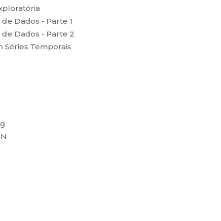
xploratória
de Dados - Parte 1
de Dados - Parte 2
m Séries Temporais
ng
NN