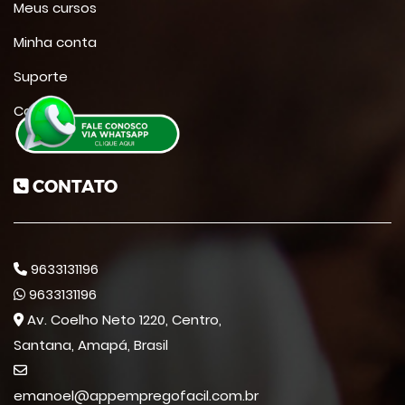
Meus cursos
Minha conta
Suporte
Contato
CONTATO
9633131196
9633131196
Av. Coelho Neto 1220, Centro,
Santana, Amapá, Brasil
emanoel@appempregofacil.com.br