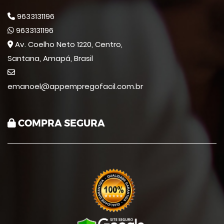
9633131196
9633131196
Av. Coelho Neto 1220, Centro,
Santana, Amapá, Brasil
emanoel@appempregofacil.com.br
COMPRA SEGURA