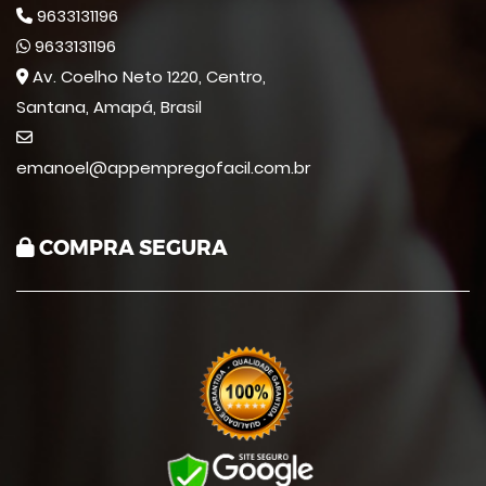
9633131196
9633131196
Av. Coelho Neto 1220, Centro,
Santana, Amapá, Brasil
emanoel@appempregofacil.com.br
COMPRA SEGURA