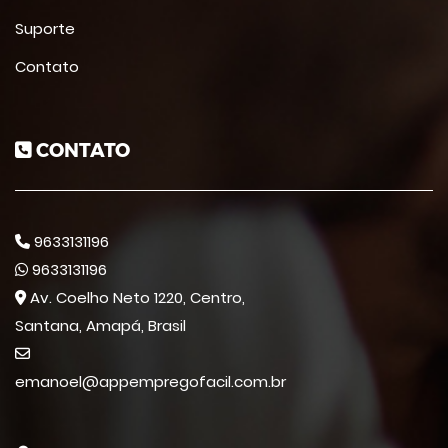
Suporte
Contato
CONTATO
9633131196
9633131196
Av. Coelho Neto 1220, Centro,
Santana, Amapá, Brasil
emanoel@appempregofacil.com.br