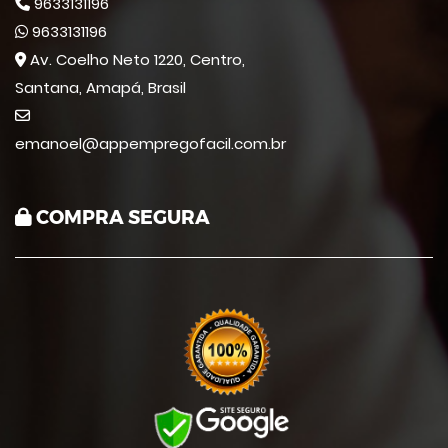
9633131196
9633131196
Av. Coelho Neto 1220, Centro,
Santana, Amapá, Brasil
emanoel@appempregofacil.com.br
COMPRA SEGURA