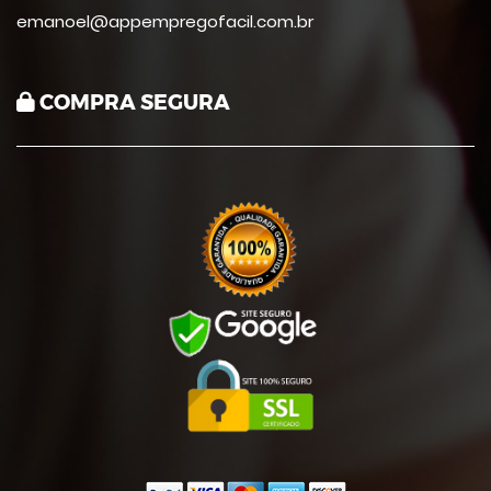
emanoel@appempregofacil.com.br
COMPRA SEGURA