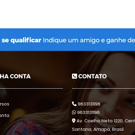
HA CONTA
CONTATO
rsos
9633131196
9633131196
onta
Av. Coelho Neto 1220, Cent
Santana, Amapá, Brasil