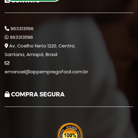
CONTATO
9633131196
9633131196
Av. Coelho Neto 1220, Centro,
Santana, Amapá, Brasil
emanoel@appempregofacil.com.br
COMPRA SEGURA