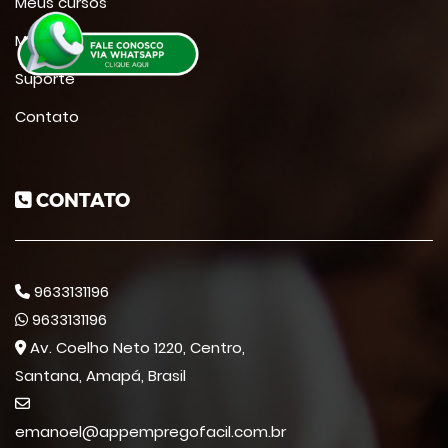
Meus cursos
Minha conta
Suporte
Contato
CONTATO
9633131196
9633131196
Av. Coelho Neto 1220, Centro,
Santana, Amapá, Brasil
emanoel@appempregofacil.com.br