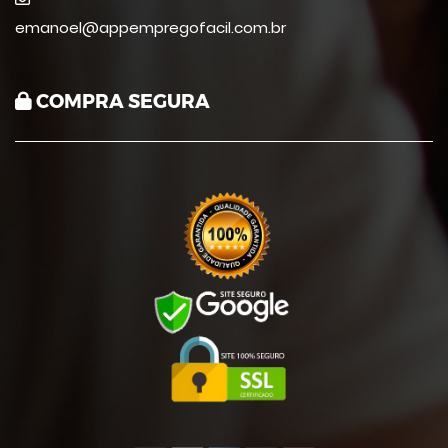
emanoel@appempregofacil.com.br
COMPRA SEGURA