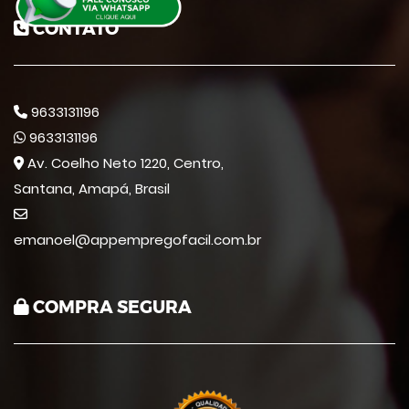
CONTATO
9633131196
9633131196
Av. Coelho Neto 1220, Centro,
Santana, Amapá, Brasil
emanoel@appempregofacil.com.br
COMPRA SEGURA