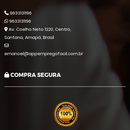
9633131196
9633131196
Av. Coelho Neto 1220, Centro,
Santana, Amapá, Brasil
emanoel@appempregofacil.com.br
COMPRA SEGURA