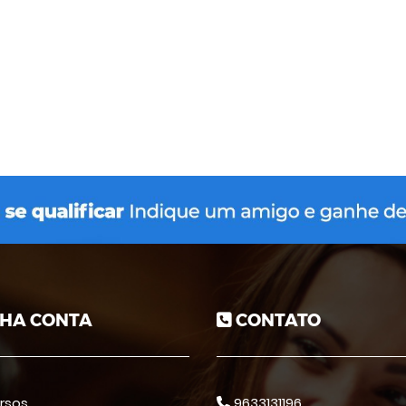
HA CONTA
CONTATO
rsos
9633131196