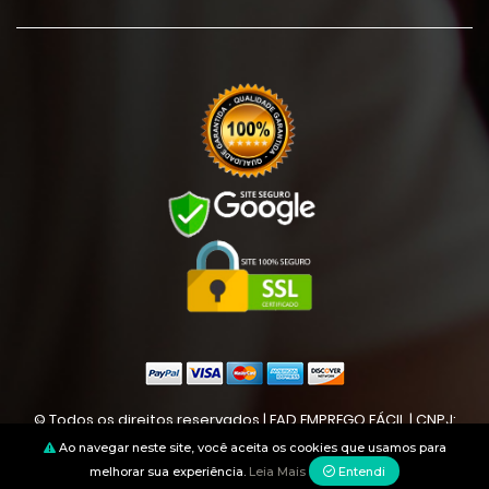
© Todos os direitos reservados | EAD EMPREGO FÁCIL | CNPJ:
11651811000179
Ao navegar neste site, você aceita os cookies que usamos para
melhorar sua experiência.
Leia Mais
Entendi