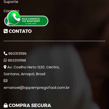
Suporte
Contato
CONTATO
9633131196
9633131196
Av. Coelho Neto 1220, Centro,
Santana, Amapá, Brasil
emanoel@appempregofacil.com.br
COMPRA SEGURA